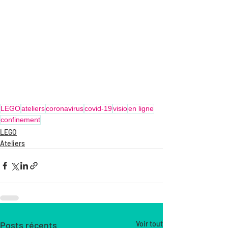
LEGO
ateliers
coronavirus
covid-19
visio
en ligne
confinement
LEGO
Ateliers
Posts récents
Voir tout