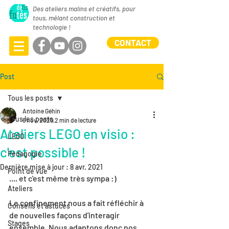
Des ateliers malins et créatifs, pour
tous, mêlant construction et
technologie !
CONTACT
Post
Tous les posts
Antoine Géhin
Tous les posts
6 nov. 2020
2 min de lecture
Ateliers LEGO en visio :
LEGO
c'est possible !
Pédagogie
Dernière mise à jour :
8 avr. 2021
Point de vue
.... et c'est même très sympa :)
Ateliers
Le confinement nous a fait réfléchir à 
Conseils et astuces
de nouvelles façons d'interagir 
Stages
ensemble. Nous adaptons donc nos 