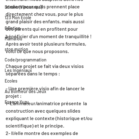
ateliers pour qu'ils prennent place 
Sorano (Vincennes)
directement chez vous, pour le plus 
123 Mon Ecole
grand plaisir des enfants, mais aussi 
8 Petion
des parents qui en profitent pour 
bénéficier d'un moment de tranquillité !
Mama'lou
Après avoir testé plusieurs formules, 
stop motion
voici ce que nous proposons. 
Code/programmation
Chaque projet se fait via deux visios 
Les Ingéniaux
séparées dans le temps :
Ecoles
- Une première visio afin de lancer le 
Au Bonheur des Jeux
projet : 
Espace Yuzu
1- L'animateur/animatrice présente  la 
construction avec quelques slides 
expliquant le contexte (historique et/ou 
scientifique) et le principe.
2- Il/elle montre des exemples de 