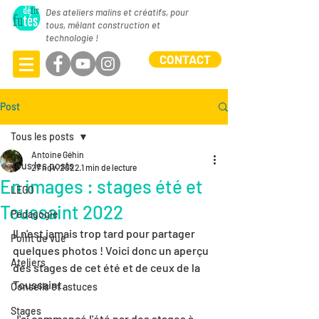
Des ateliers malins et créatifs, pour
tous, mêlant construction et
technologie !
CONTACT
Post
Tous les posts
Antoine Géhin
Tous les posts
27 nov. 2022
1 min de lecture
En images : stages été et
LEGO
Toussaint 2022
Pédagogie
Il n'est jamais trop tard pour partager 
Point de vue
quelques photos ! Voici donc un aperçu 
Ateliers
des stages de cet été et de ceux de la 
Toussaint.
Conseils et astuces
Stages
J'ai commencé l'été par des stages à 