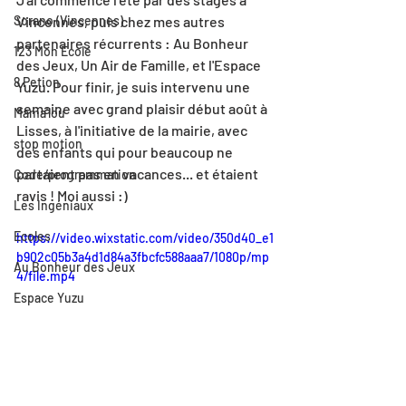
Sorano (Vincennes)
Vincennes, puis chez mes autres 
partenaires récurrents : Au Bonheur 
123 Mon Ecole
des Jeux, Un Air de Famille, et l'Espace 
8 Petion
Yuzu. Pour finir, je suis intervenu une 
semaine avec grand plaisir début août à 
Mama'lou
Lisses, à l'initiative de la mairie, avec 
stop motion
des enfants qui pour beaucoup ne 
partaient pas en vacances... et étaient 
Code/programmation
ravis ! Moi aussi :)
Les Ingéniaux
Ecoles
https://video.wixstatic.com/video/350d40_e1
b902c05b3a4d1d84a3fbcfc588aaa7/1080p/mp
Au Bonheur des Jeux
4/file.mp4
Espace Yuzu