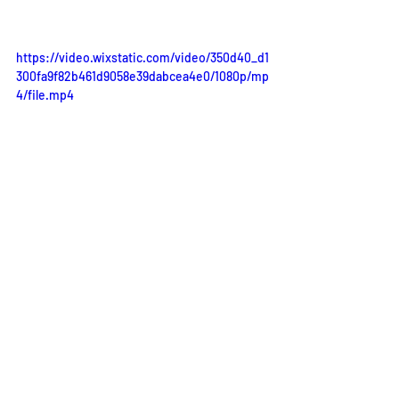
https://video.wixstatic.com/video/350d40_d1
300fa9f82b461d9058e39dabcea4e0/1080p/mp
4/file.mp4