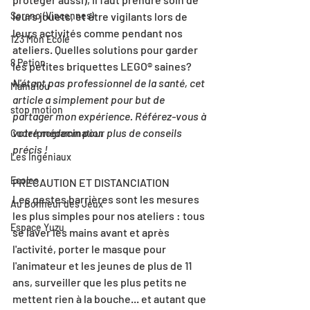
Sorano (Vincennes)
leurs jouets, et être vigilants lors de 
leurs activités comme pendant nos 
123 Mon Ecole
ateliers. Quelles solutions pour garder 
8 Petion
les petites briquettes LEGO
®
 saines?
N'étant pas professionnel de la santé, cet 
Mama'lou
article a simplement pour but de 
stop motion
partager mon expérience. Référez-vous à 
votre médecin pour plus de conseils 
Code/programmation
précis !
Les Ingéniaux
Ecoles
PRECAUTION ET DISTANCIATION
Les gestes barrières sont les mesures 
Au Bonheur des Jeux
les plus simples pour nos ateliers : tous 
Espace Yuzu
se laver les mains avant et après 
l'activité, porter le masque pour 
l'animateur et les jeunes de plus de 11 
ans, surveiller que les plus petits ne 
mettent rien à la bouche... et autant que 