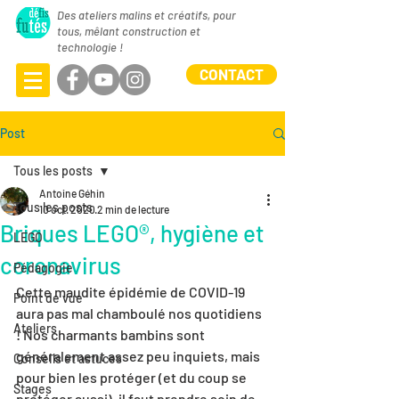
Des ateliers malins et créatifs, pour
tous, mêlant construction et
technologie !
CONTACT
Post
Tous les posts
Antoine Géhin
Tous les posts
10 oct. 2020
2 min de lecture
Briques LEGO®, hygiène et
LEGO
coronavirus
Pédagogie
Cette maudite épidémie de COVID-19 
Point de vue
aura pas mal chamboulé nos quotidiens 
Ateliers
! Nos charmants bambins sont 
généralement assez peu inquiets, mais 
Conseils et astuces
pour bien les protéger (et du coup se 
Stages
protéger aussi), il faut prendre soin de 