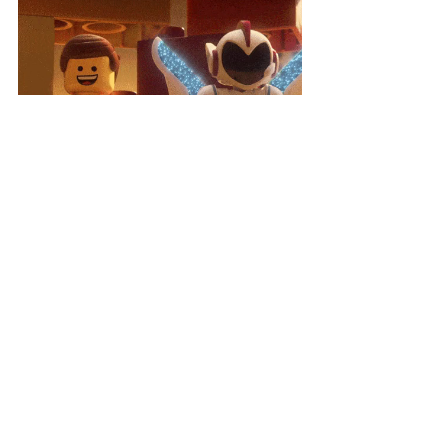
LEGO
ateliers
jouets
conseils
coronavirus
covid-19
hygiène
distanciation
nettoyage
LEGO
Ateliers
Conseils et astuces